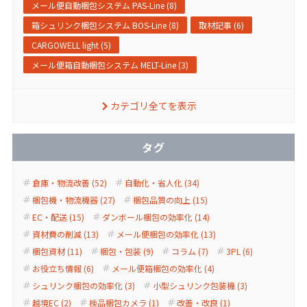
メール便自動梱包システム PAS-Line (8)
箱シュリンク梱包システム BOS-Line (8)
取材記事 (6)
CARGOWELL light (5)
メール便箱自動梱包システム MELT-Line (3)
カテゴリ全てを表示
タグ
倉庫・物流改善 (52)
自動化・省人化 (34)
梱包機・物流機器 (27)
梱包品質の向上 (15)
EC・配送 (15)
ダンボール梱包の効率化 (14)
資材費の削減 (13)
メール便梱包の効率化 (13)
梱包資材 (11)
梱包・包装 (9)
コラム (7)
3PL (6)
お役立ち情報 (6)
メール便箱梱包の効率化 (4)
シュリンク梱包の効率化 (3)
小型シュリンク包装機 (3)
越境EC (2)
検品梱包カメラ (1)
改善・改良 (1)