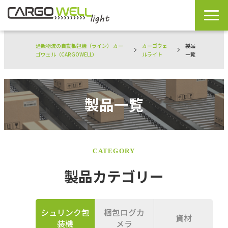
通販物流の自動梱包機（ライン） カー
カーゴウェ
製品
ゴウェル（CARGOWELL）
ルライト
一覧
製品一覧
CATEGORY
製品カテゴリー
シュリンク包
梱包ログカ
資材
装機
メラ